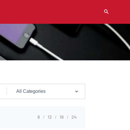
Buscar
8
12
18
24