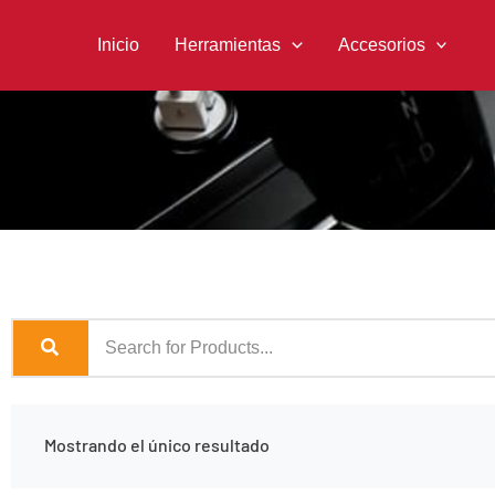
Ir
al
Inicio
Herramientas
Accesorios
contenido
Mostrando el único resultado