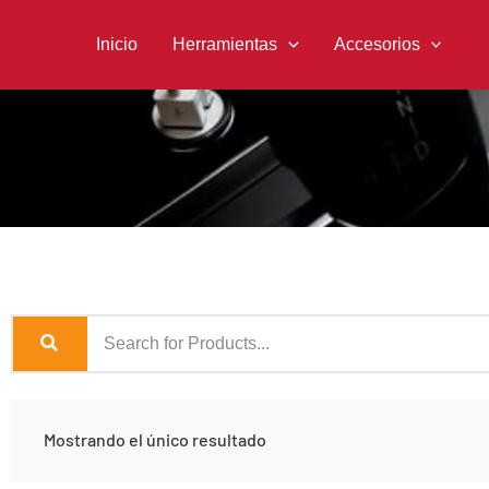
Ir
al
Inicio
Herramientas
Accesorios
contenido
Mostrando el único resultado