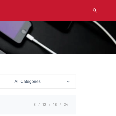
Buscar
8
12
18
24