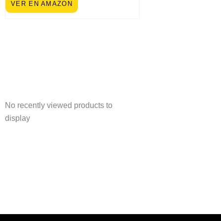
VER EN AMAZON
No recently viewed products to
display