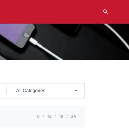
Buscar
8
12
18
24