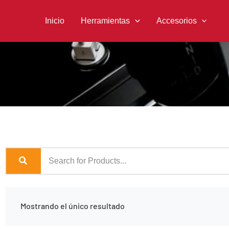
Ir
al
Inicio
Herramientas
Accesorios
contenido
Mostrando el único resultado