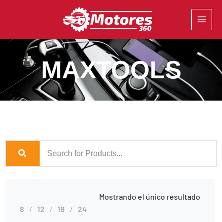
Ir
al
contenido
MAXTOOLS
Mostrando el único resultado
8
12
18
24