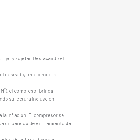
.
fijar y sujetar. Destacando el
del deseado, reduciendo la
M²), el compresor brinda
tando su lectura incluso en
la inflación. El compresor se
da un período de enfriamiento de
rader y Presta de diversos