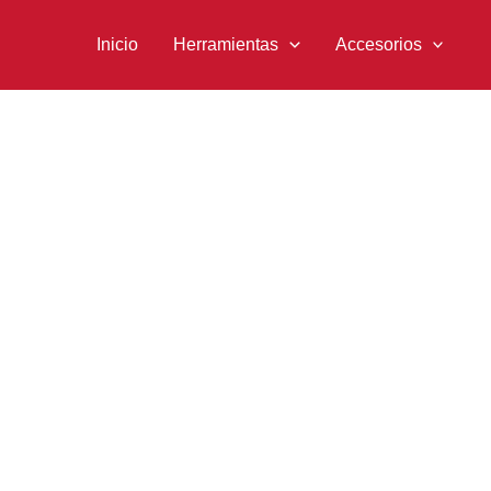
Ir
al
Inicio
Herramientas
Accesorios
contenido