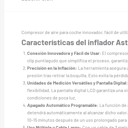
Compresor de aire para coche innovador, fácil de utiliz
Características del inflador A
Conexión Innovadora y Fácil de Usar:
El compresor 
clip puntiagudo que simplifica el proceso, garanti
Precisión en la Inflación:
La herramienta asegura un
presión tras retirar la boquilla. Esto evita la pérdi
Unidades de Medición Versátiles y Pantalla Digital:
flexibilidad. La pantalla digital LCD garantiza una v
condiciones de poca luz.
Apagado Automático Programable:
La función de 
detendrá automáticamente al alcanzar dicho valor,
10-15 minutos después de un uso prolongado para 
Uso Múltiple y Cable Largo:
Con un cable de 3 metro