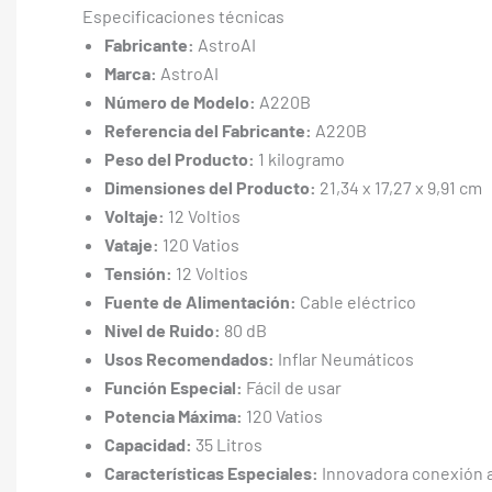
Especificaciones técnicas
Fabricante:
AstroAI
Marca:
AstroAI
Número de Modelo:
A220B
Referencia del Fabricante:
A220B
Peso del Producto:
1 kilogramo
Dimensiones del Producto:
21,34 x 17,27 x 9,91 cm
Voltaje:
12 Voltios
Vataje:
120 Vatios
Tensión:
12 Voltios
Fuente de Alimentación:
Cable eléctrico
Nivel de Ruido:
80 dB
Usos Recomendados:
Inflar Neumáticos
Función Especial:
Fácil de usar
Potencia Máxima:
120 Vatios
Capacidad:
35 Litros
Características Especiales:
Innovadora conexión a l