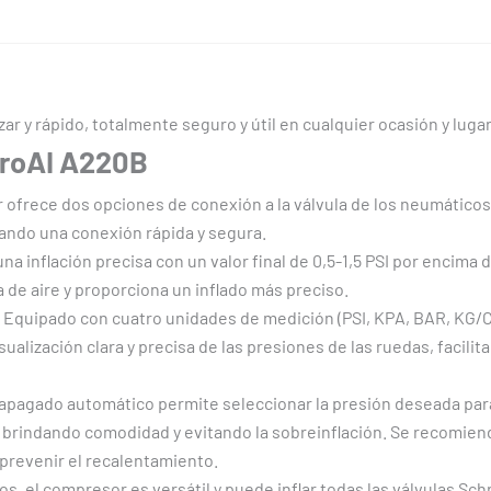
ar y rápido, totalmente seguro y útil en cualquier ocasión y lugar
stroAI A220B
ofrece dos opciones de conexión a la válvula de los neumáticos: 
zando una conexión rápida y segura.
a inflación precisa con un valor final de 0,5-1,5 PSI por encima 
da de aire y proporciona un inflado más preciso.
Equipado con cuatro unidades de medición (PSI, KPA, BAR, KG/C
isualización clara y precisa de las presiones de las ruedas, facili
apagado automático permite seleccionar la presión deseada para 
 brindando comodidad y evitando la sobreinflación. Se recomien
prevenir el recalentamiento.
s, el compresor es versátil y puede inflar todas las válvulas Sch