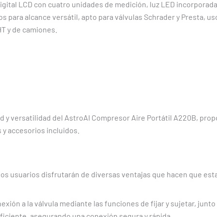
 digital LCD con cuatro unidades de medición, luz LED incorporad
para alcance versátil, apto para válvulas Schrader y Presta, uso
HT y de camiones.
d y versatilidad del AstroAI Compresor Aire Portátil A220B, pro
y accesorios incluidos.
 los usuarios disfrutarán de diversas ventajas que hacen que es
xión a la válvula mediante las funciones de fijar y sujetar, junto
eficiente, asegurando una conexión segura y rápida.