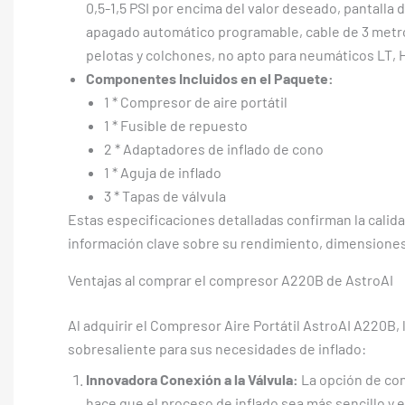
0,5-1,5 PSI por encima del valor deseado, pantalla
apagado automático programable, cable de 3 metros 
pelotas y colchones, no apto para neumáticos LT, 
Componentes Incluidos en el Paquete:
1 * Compresor de aire portátil
1 * Fusible de repuesto
2 * Adaptadores de inflado de cono
1 * Aguja de inflado
3 * Tapas de válvula
Estas especificaciones detalladas confirman la calida
información clave sobre su rendimiento, dimensiones 
Ventajas al comprar el compresor A220B de AstroAI
Al adquirir el Compresor Aire Portátil AstroAI A220B,
sobresaliente para sus necesidades de inflado:
Innovadora Conexión a la Válvula:
La opción de cone
hace que el proceso de inflado sea más sencillo y 