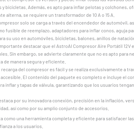
y bicicletas. Además, es apto para inflar pelotas y colchones, 
te alterna, se requiere un transformador de 10 A o 15 A.
ompresor solo se carga a través del encendedor de automóvil, 
 fusible de reemplazo, adaptadores para inflar conos, aguja para
ra su uso en automóviles, bicicletas, balones, anillos de natació
mportante destacar que el AstroAI Compresor Aire Portátil 12V 
ables. Sin embargo, se advierte claramente que no es apto para 
ta de manera segura y eficiente.
 recarga del compresor es fácil y se realiza exclusivamente a t
accesible. El contenido del paquete es completo e incluye el co
a inflar y tapas de válvula, garantizando que los usuarios tenga
staca por su innovadora conexión, precisión en la inflación, ver
dad, así como por su amplio conjunto de accesorios.
a como una herramienta completa y eficiente para satisfacer la
ianza a los usuarios.