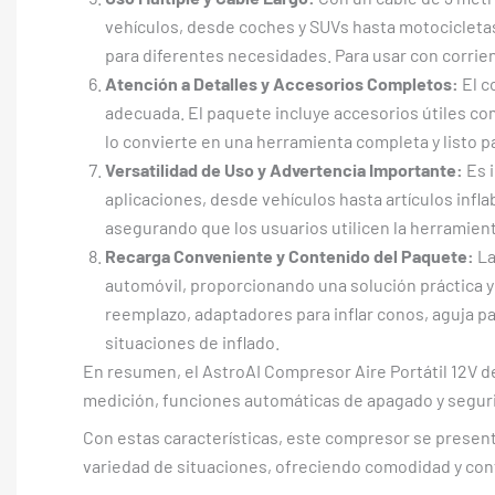
vehículos, desde coches y SUVs hasta motocicletas 
para diferentes necesidades. Para usar con corrien
Atención a Detalles y Accesorios Completos:
El c
adecuada. El paquete incluye accesorios útiles como
lo convierte en una herramienta completa y listo pa
Versatilidad de Uso y Advertencia Importante:
Es i
aplicaciones, desde vehículos hasta artículos infl
asegurando que los usuarios utilicen la herramien
Recarga Conveniente y Contenido del Paquete:
La
automóvil, proporcionando una solución práctica y 
reemplazo, adaptadores para inflar conos, aguja par
situaciones de inflado.
En resumen, el AstroAI Compresor Aire Portátil 12V de
medición, funciones automáticas de apagado y seguri
Con estas características, este compresor se present
variedad de situaciones, ofreciendo comodidad y conf