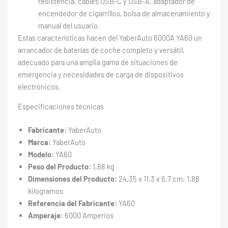
resistencia, cables USB-C y USB-A, adaptador de
encendedor de cigarrillos, bolsa de almacenamiento y
manual del usuario.
Estas características hacen del YaberAuto 6000A ‎YA60 un
arrancador de baterías de coche completo y versátil,
adecuado para una amplia gama de situaciones de
emergencia y necesidades de carga de dispositivos
electrónicos.
Especificaciones técnicas
Fabricante:
YaberAuto
Marca:
YaberAuto
Modelo:
YA60
Peso del Producto:
1,88 kg
Dimensiones del Producto:
24,35 x 11,3 x 6,7 cm; 1,88
kilogramos
Referencia del Fabricante:
YA60
Amperaje:
6000 Amperios