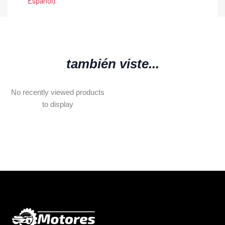
Español)
.
también viste...
No recently viewed products
to display