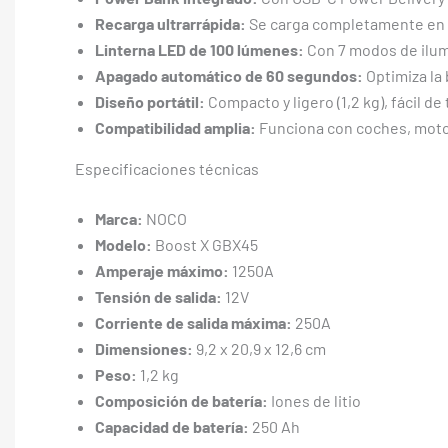
Recarga ultrarrápida:
Se carga completamente en ap
Linterna LED de 100 lúmenes:
Con 7 modos de ilum
Apagado automático de 60 segundos:
Optimiza la 
Diseño portátil:
Compacto y ligero (1,2 kg), fácil d
Compatibilidad amplia:
Funciona con coches, motos
Especificaciones técnicas
Marca:
NOCO
Modelo:
Boost X GBX45
Amperaje máximo:
1250A
Tensión de salida:
12V
Corriente de salida máxima:
250A
Dimensiones:
9,2 x 20,9 x 12,6 cm
Peso:
1,2 kg
Composición de batería:
Iones de litio
Capacidad de batería:
250 Ah