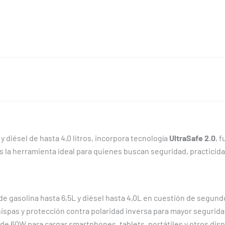
y diésel de hasta 4,0 litros, incorpora tecnología
UltraSafe 2.0
, 
s la herramienta ideal para quienes buscan seguridad, practicid
e gasolina hasta 6,5L y diésel hasta 4,0L en cuestión de segund
spas y protección contra polaridad inversa para mayor segurida
e 60W para cargar smartphones, tablets, portátiles y otros disp