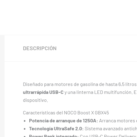
DESCRIPCIÓN
Diseñado para motores de gasolina de hasta 6,5 litros 
ultrarrápida USB-C
y una linterna LED multifunción. E
dispositivo.
Características del NOCO Boost X GBX45
Potencia de arranque de 1250A:
Arranca motores d
Tecnología UltraSafe 2.0:
Sistema avanzado antichi
Power Bank integrado:
Con USB-C Power Delivery d