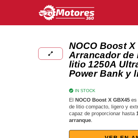
NOCO Boost X
Arrancador de 
litio 1250A Ult
Power Bank y l
IN STOCK
El
NOCO Boost X GBX45
es 
de litio compacto, ligero y e
capaz de proporcionar hasta
arranque
.
VER EN 