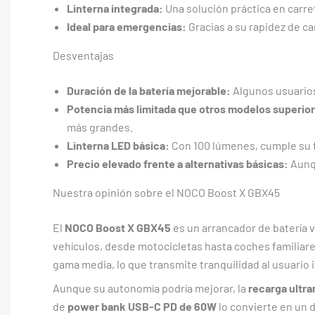
Linterna integrada:
Una solución práctica en carre
Ideal para emergencias:
Gracias a su rapidez de ca
Desventajas
Duración de la batería mejorable:
Algunos usuarios
Potencia más limitada que otros modelos superio
más grandes.
Linterna LED básica:
Con 100 lúmenes, cumple su 
Precio elevado frente a alternativas básicas:
Aunqu
Nuestra opinión sobre el NOCO Boost X GBX45
El
NOCO Boost X GBX45
es un arrancador de batería ve
vehículos, desde motocicletas hasta coches familiare
gama media, lo que transmite tranquilidad al usuario i
Aunque su autonomía podría mejorar, la
recarga ultra
de
power bank USB-C PD de 60W
lo convierte en un d