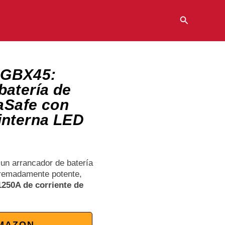
Buscar
 GBX45:
batería de
raSafe con
interna LED
un arrancador de batería
xtremadamente potente,
1250A de corriente de
AMAZON