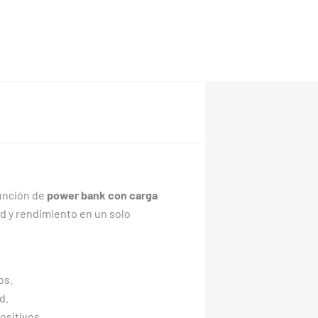
función de
power bank con carga
ad y rendimiento en un solo
os.
d.
ositivos.