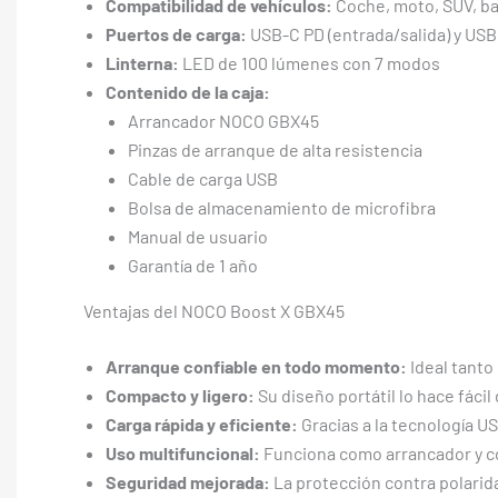
Compatibilidad de vehículos:
Coche, moto, SUV, bar
Puertos de carga:
USB-C PD (entrada/salida) y USB
Linterna:
LED de 100 lúmenes con 7 modos
Contenido de la caja:
Arrancador NOCO GBX45
Pinzas de arranque de alta resistencia
Cable de carga USB
Bolsa de almacenamiento de microfibra
Manual de usuario
Garantía de 1 año
Ventajas del NOCO Boost X GBX45
Arranque confiable en todo momento:
Ideal tanto
Compacto y ligero:
Su diseño portátil lo hace fácil 
Carga rápida y eficiente:
Gracias a la tecnología U
Uso multifuncional:
Funciona como arrancador y c
Seguridad mejorada:
La protección contra polaridad